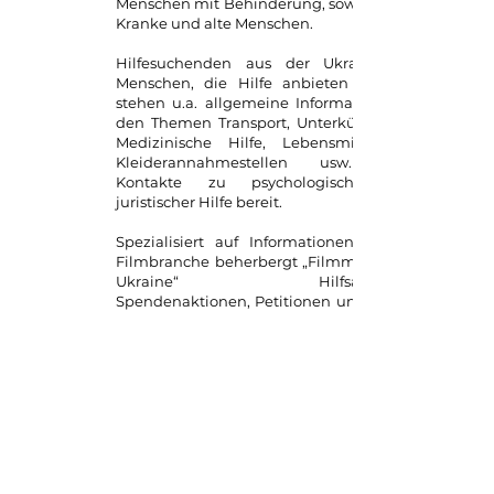
Menschen mit Behinderung, sowie Kinder,
Kranke und alte Menschen.
Hilfesuchenden aus der Ukraine und
Menschen, die Hilfe anbieten möchten
stehen u.a. allgemeine Informationen zu
den Themen Transport, Unterkünfte, Job,
Medizinische Hilfe, Lebensmittelhilfen,
Kleiderannahmestellen usw. sowie
Kontakte zu psychologischer und
juristischer Hilfe bereit.
Spezialisiert auf Informationen aus der
Filmbranche beherbergt „Filmmakers-for-
Ukraine“ Hilfsangebote,
Spendenaktionen, Petitionen und Aufrufe
aus der Filmindustrie. Ergänzend entsteht
eine von Filmjournalistinnen/Journalisten
kuratierte Informationsseite zu Quellen
wichtiger Dokumentar- und Spielfilme
über die Ukraine. In einem Blog wird u.a.
über wichtige kulturelle Aktionen zur
Unterstützung der Ukraine berichtet oder
dringende Aufrufe veröffentlicht, in denen
Menschen um Hilfe bitten. Außerdem soll