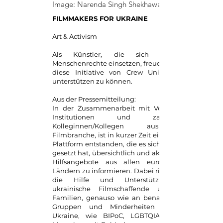
Image: Narenda Singh Shekhawat
FILMMAKERS FOR UKRAINE
Art & Activism
Als Künstler, die sich für die
Menschenrechte einsetzen, freuen wir uns,
diese Initiative von Crew United aktiv
unterstützen zu können.
Aus der Pressemitteilung:
In der Zusammenarbeit mit Verbänden,
Institutionen und zahlreichen
Kolleginnen/Kollegen aus der
Filmbranche, ist in kurzer Zeit eine Online
Plattform entstanden, die es sich zum Ziel
gesetzt hat, übersichtlich und aktuell über
Hilfsangebote aus allen europäischen
Ländern zu informieren. Dabei richtet sich
die Hilfe und Unterstützung an
ukrainische Filmschaffende und ihre
Familien, genauso wie an benachteiligte
Gruppen und Minderheiten aus der
Ukraine, wie BIPoC, LGBTQIA+, Roma,